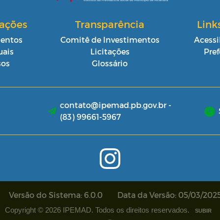
cações
Transparência
Link
entos
Comitê de Investimentos
Acessi
ais
Licitações
Pref
sos
Glossário
contato@ipemad.pb.gov.br -
(83) 99661-5967
Versão do Sistema: 6.0.0
Data da Versão: 05/03/202
Copyright © 2026 IPEMAD. Todos os direitos reservados.
SUBIR