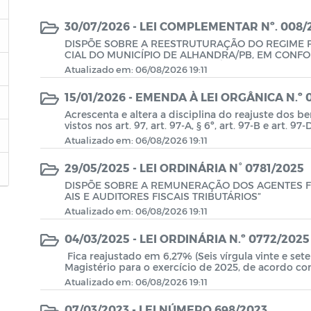
30/07/2026 - LEI COMPLEMENTAR Nº. 008
DISPÕE SOBRE A REESTRUTURAÇÃO DO REGIME P
CIAL DO MUNICÍPIO DE ALHANDRA/PB, EM CON
NSTITUCIONAL Nº 103/2019, E DÁ OUTRAS PROVID
Atualizado em: 06/08/2026 19:11
15/01/2026 - EMENDA À LEI ORGÂNICA N.º 
Acrescenta e altera a disciplina do reajuste dos b
vistos nos art. 97, art. 97-A, § 6º, art. 97-B e art
enda Constitucional n.º 103/19 e com aLei Comple
Atualizado em: 06/08/2026 19:11
e dá outras providências.
29/05/2025 - LEI ORDINÁRIA N° 0781/2025
DISPÕE SOBRE A REMUNERAÇÃO DOS AGENTES FI
AIS E AUDITORES FISCAIS TRIBUTÁRIOS”
Atualizado em: 06/08/2026 19:11
04/03/2025 - LEI ORDINÁRIA N.º 0772/2025
Fica reajustado em 6,27% (Seis vírgula vinte e sete
Atualizado em: 06/08/2026 19:11
07/03/2023 - LEI NÚMERO 698/2023