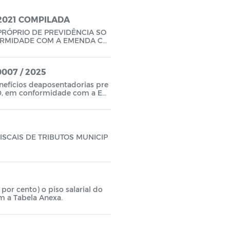
/2021 COMPILADA
RÓPRIO DE PREVIDÊNCIA SO
FORMIDADE COM A EMENDA CO
ÊNCIAS.
0007 / 2025
enefícios deaposentadorias pre
. 97-D, em conformidade com a Em
mentar Municipal n.º 008/2021
SCAIS DE TRIBUTOS MUNICIP
 por cento) o piso salarial do
Magistério para o exercício de 2025, de acordo com a Tabela Anexa.