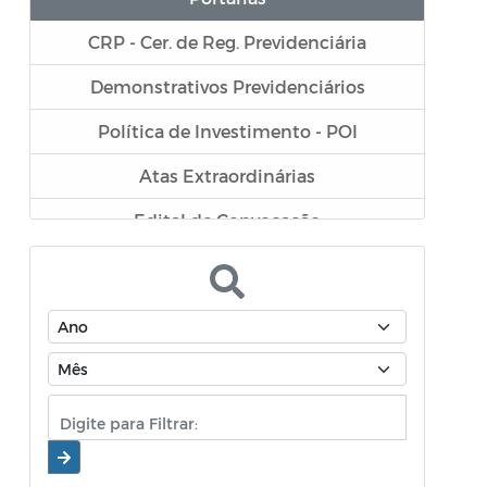
CRP - Cer. de Reg. Previdenciária
Demonstrativos Previdenciários
Política de Investimento - POI
Atas Extraordinárias
Edital de Convocação
APR - Autorização de Aplicação e
Resgate
Termo de análise e Atestado de
Credenciamento
Atas do Conselho Municipal de
Previdência - CMP
Atas do Comitê de Investimentos - COI