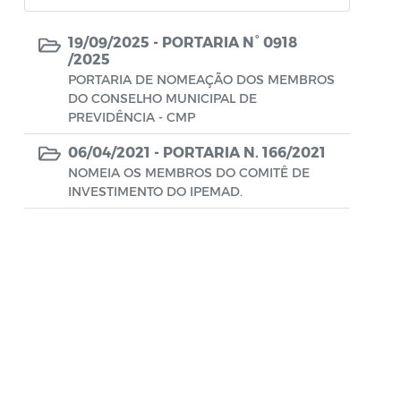
Atas de Posse
19/09/2025 -
PORTARIA N° 0918
/2025
Relatório Trimestral de Investimento
PORTARIA DE NOMEAÇÃO DOS MEMBROS
DO CONSELHO MUNICIPAL DE
Relatório Mensal de Investimentos
PREVIDÊNCIA - CMP
Relatório Semestral de Investimentos
06/04/2021 -
PORTARIA N. 166/2021
NOMEIA OS MEMBROS DO COMITÊ DE
RELATÓRIO DE EXECUÇÃO DA POLÍTICA
INVESTIMENTO DO IPEMAD.
DE INVESTIMENTOS