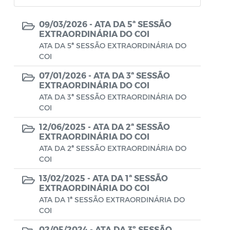
Atas de Posse
09/03/2026 -
ATA DA 5ª SESSÃO
EXTRAORDINÁRIA DO COI
Relatório Trimestral de Investimento
ATA DA 5ª SESSÃO EXTRAORDINÁRIA DO
COI
Relatório Mensal de Investimentos
07/01/2026 -
ATA DA 3ª SESSÃO
Relatório Semestral de Investimentos
EXTRAORDINÁRIA DO COI
ATA DA 3ª SESSÃO EXTRAORDINÁRIA DO
RELATÓRIO DE EXECUÇÃO DA POLÍTICA
COI
DE INVESTIMENTOS
12/06/2025 -
ATA DA 2ª SESSÃO
EXTRAORDINÁRIA DO COI
ATA DA 2ª SESSÃO EXTRAORDINÁRIA DO
COI
13/02/2025 -
ATA DA 1ª SESSÃO
EXTRAORDINÁRIA DO COI
ATA DA 1ª SESSÃO EXTRAORDINÁRIA DO
COI
02/05/2024 -
ATA DA 3º SESSÃO