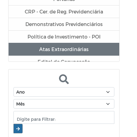
CRP - Cer. de Reg. Previdenciária
Demonstrativos Previdenciários
Política de Investimento - POI
Atas Extraordinárias
Edital de Convocação
APR - Autorização de Aplicação e
Resgate
Termo de análise e Atestado de
Credenciamento
Atas do Conselho Municipal de
Previdência - CMP
Atas do Comitê de Investimentos - COI