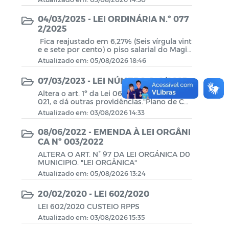
04/03/2025 - LEI ORDINÁRIA N.º 077
2/2025
Fica reajustado em 6,27% (Seis vírgula vint
e e sete por cento) o piso salarial do Magis
tério para o exercício de 2025, de acordo c
Atualizado em: 05/08/2026 18:46
om a Tabela Anexa.
07/03/2023 - LEI NÚMERO 698/2023
Altera o art. 1º da Lei 0624/2021 de 26/05/2
021, e dá outras providências."Plano de Cu
steio Normal" 'Plano de Custeio Suplemen
Atualizado em: 03/08/2026 14:33
tar"
08/06/2022 - EMENDA À LEI ORGÂNI
CA Nº 003/2022
ALTERA O ART. N° 97 DA LEI ORGÁNICA D0
MUNICIPIO. "LEI ORGÂNICA"
Atualizado em: 05/08/2026 13:24
20/02/2020 - LEI 602/2020
LEI 602/2020 CUSTEIO RPPS
Atualizado em: 03/08/2026 15:35