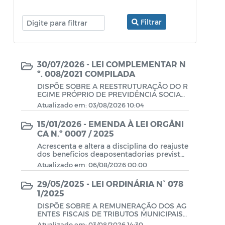
Filtrar
30/07/2026 - LEI COMPLEMENTAR N
º. 008/2021 COMPILADA
DISPÕE SOBRE A REESTRUTURAÇÃO DO R
EGIME PRÓPRIO DE PREVIDÊNCIA SOCIAL
DO MUNICÍPIO DE ALHANDRA/PB, EM CON
Atualizado em: 03/08/2026 10:04
FORMIDADE COM A EMENDA CONSTITUCI
ONAL Nº 103/2019, E DÁ OUTRAS PROVIDÊ
15/01/2026 - EMENDA À LEI ORGÂNI
NCIAS.
CA N.º 0007 / 2025
Acrescenta e altera a disciplina do reajuste
dos benefícios deaposentadorias previstos
nos art. 97, art. 97-A, § 6º, art. 97-B e art. 97
Atualizado em: 06/08/2026 00:00
-D, em conformidade com a Emenda Cons
titucional n.º 103/19 e com aLei Compleme
29/05/2025 - LEI ORDINÁRIA N° 078
ntar Municipal n.º 008/2021 e dá outras pr
1/2025
ovidências.
DISPÕE SOBRE A REMUNERAÇÃO DOS AG
ENTES FISCAIS DE TRIBUTOS MUNICIPAIS
E AUDITORES FISCAIS TRIBUTÁRIOS”
Atualizado em: 03/08/2026 14:30