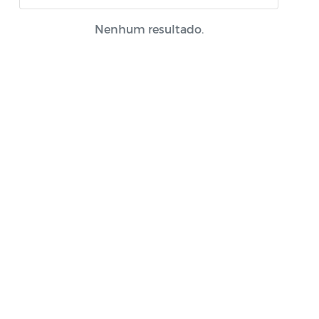
Portal do Contribuinte
Nenhum resultado.