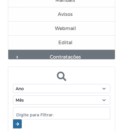
Avisos
Webmail
Edital
Contratações
CHECK-LIST REQUERIMENTOS
Documentos
Mensário oficial
Concurso Público
Diário oficial