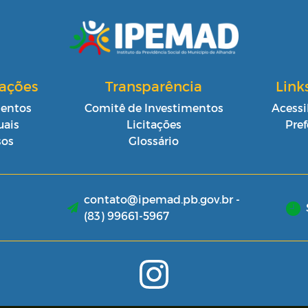
cações
Transparência
Link
entos
Comitê de Investimentos
Acessi
ais
Licitações
Pref
sos
Glossário
contato@ipemad.pb.gov.br -
(83) 99661-5967