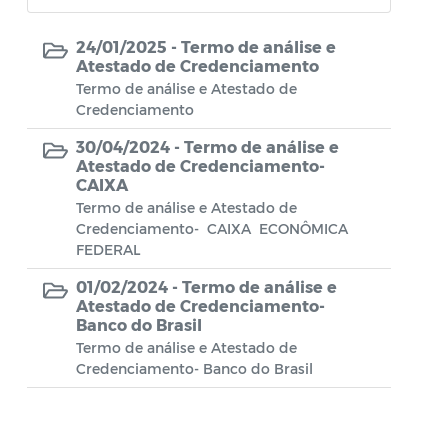
Atas de Posse
24/01/2025 -
Termo de análise e
Atestado de Credenciamento
Relatório Trimestral de Investimento
Termo de análise e Atestado de
Credenciamento
Relatório Mensal de Investimentos
30/04/2024 -
Termo de análise e
Relatório Semestral de Investimentos
Atestado de Credenciamento-
CAIXA
RELATÓRIO DE EXECUÇÃO DA POLÍTICA
Termo de análise e Atestado de
DE INVESTIMENTOS
Credenciamento- CAIXA ECONÔMICA
FEDERAL
01/02/2024 -
Termo de análise e
Atestado de Credenciamento-
Banco do Brasil
Termo de análise e Atestado de
Credenciamento- Banco do Brasil