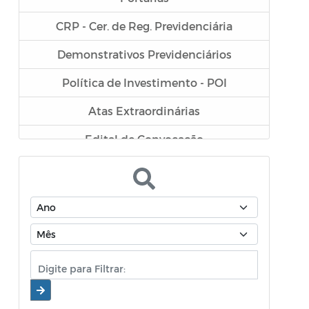
CRP - Cer. de Reg. Previdenciária
Demonstrativos Previdenciários
Política de Investimento - POI
Atas Extraordinárias
Edital de Convocação
APR - Autorização de Aplicação e
Resgate
Termo de análise e Atestado de
Credenciamento
Atas do Conselho Municipal de
Previdência - CMP
Atas do Comitê de Investimentos - COI