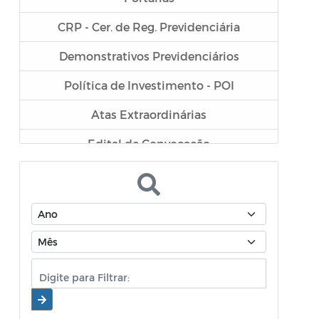
CRP - Cer. de Reg. Previdenciária
Demonstrativos Previdenciários
Política de Investimento - POI
Atas Extraordinárias
Edital de Convocação
APR - Autorização de Aplicação e
Resgate
Termo de análise e Atestado de
Credenciamento
Atas do Conselho Municipal de
Previdência - CMP
Atas do Comitê de Investimentos - COI